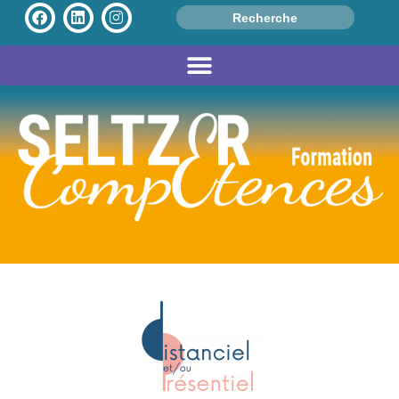
Search
for: