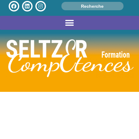
Search
for:
Avis Client
Gaël