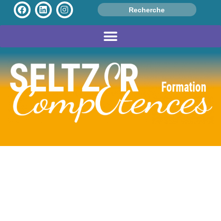
Search
for:
Avis Client
Anonyme